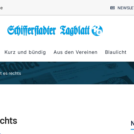
de
NEWSLE
Kurz und bündig
Aus den Vereinen
Blaulicht
t es rechts
echts
N