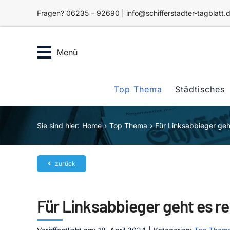
Zum
Fragen? 06235 – 92690 | info@schifferstadter-tagblatt.
Inhalt
springen
Menü
Top Thema
Städtisches
Sie sind hier:
Home
Top Thema
Für Linksabbieger geh
zurück
Für Linksabbieger geht es r