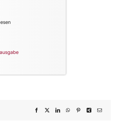
lesen
lausgabe