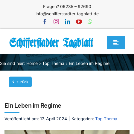
Zum
Fragen? 06235 – 92690
Inhalt
info@schifferstadter-tagblatt.de
springen
Toggle
Navigat
Home
Sie sind hier:
Home
Top Thema
Ein Leben im Regime
Themen
zurück
Blog
Unternehmen
Ein Leben im Regime
Service
Veröffentlicht am: 17. April 2024
|
Kategorien:
Top Thema
Mediathek
Jetzt abonnieren