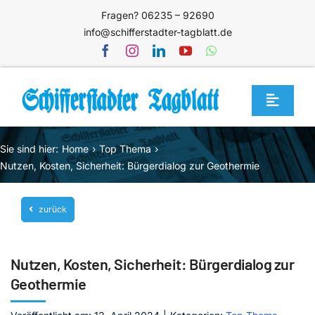
Zum
Fragen? 06235 – 92690
Inhalt
info@schifferstadter-tagblatt.de
springen
Toggle
Navigat
Home
Sie sind hier:
Home
Top Thema
Themen
Nutzen, Kosten, Sicherheit: Bürgerdialog zur Geothermie
Blog
zurück
Unternehmen
Service
Nutzen, Kosten, Sicherheit: Bürgerdialog zur
Mediathek
Geothermie
Jetzt abonnieren