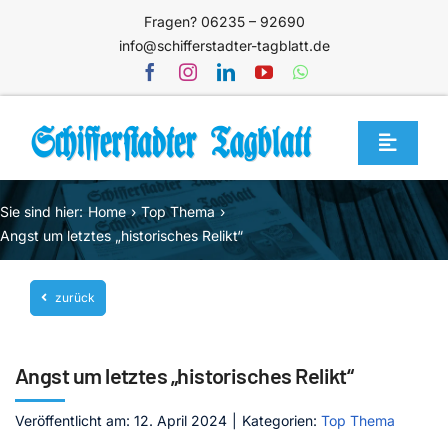
Zum
Fragen? 06235 – 92690
Inhalt
info@schifferstadter-tagblatt.de
springen
Toggle
Navigat
Home
Sie sind hier:
Home
Top Thema
Themen
Angst um letztes „historisches Relikt“
Blog
zurück
Unternehmen
Service
Angst um letztes „historisches Relikt“
Mediathek
Veröffentlicht am: 12. April 2024
|
Kategorien:
Top Thema
Jetzt abonnieren