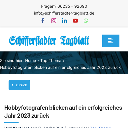
Zum
Fragen? 06235 – 92690
Inhalt
info@schifferstadter-tagblatt.de
springen
Toggle
Navigat
Home
Sie sind hier:
Home
Top Thema
Themen
Hobbyfotografen blicken auf ein erfolgreiches Jahr 2023 zurück
Blog
zurück
Unternehmen
Service
Hobbyfotografen blicken auf ein erfolgreiches
Mediathek
Jahr 2023 zurück
Jetzt abonnieren