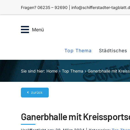
Zum
Fragen? 06235 – 92690 | info@schifferstadter-tagblatt.
Inhalt
springen
Menü
Top Thema
Städtisches
Sie sind hier:
Home
Top Thema
Ganerbhalle mit Kreis
zurück
Ganerbhalle mit Kreissport