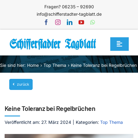
Zum
Fragen? 06235 – 92690
Inhalt
info@schifferstadter-tagblatt.de
springen
Toggle
Navigat
Home
Sie sind hier:
Home
Top Thema
Keine Toleranz bei Regelbrüchen
Themen
zurück
Blog
Unternehmen
Keine Toleranz bei Regelbrüchen
Service
Veröffentlicht am: 27. März 2024
|
Kategorien:
Top Thema
Mediathek
Jetzt abonnieren