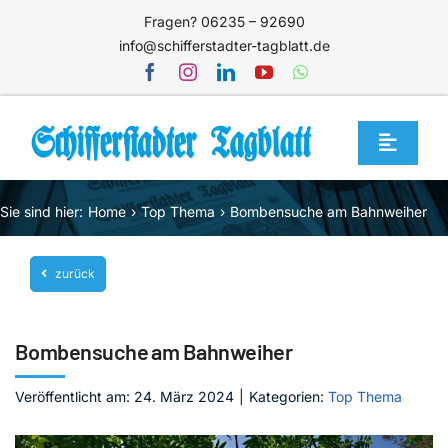
Zum
Fragen? 06235 – 92690
Inhalt
info@schifferstadter-tagblatt.de
springen
Toggle
Navigat
Home
Sie sind hier:
Home
Top Thema
Bombensuche am Bahnweiher
Themen
zurück
Blog
Unternehmen
Bombensuche am Bahnweiher
Service
Veröffentlicht am: 24. März 2024
|
Kategorien:
Top Thema
Mediathek
Jetzt abonnieren