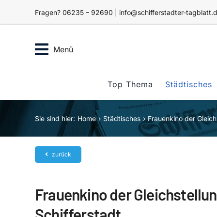
Zum
Fragen? 06235 – 92690 | info@schifferstadter-tagblatt.
Inhalt
springen
Menü
Top Thema
Städtisches
Sie sind hier:
Home
Städtisches
Frauenkino der Gleich
zurück
Frauenkino der Gleichstellu
Schifferstadt