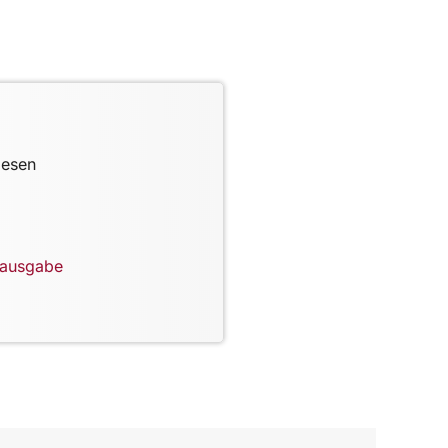
lesen
lausgabe