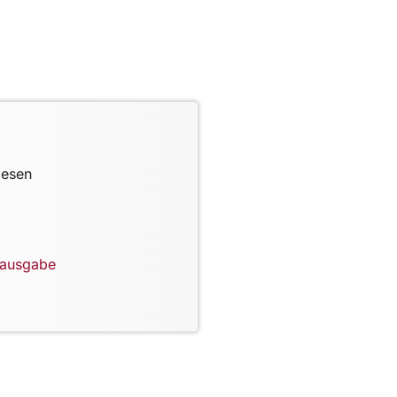
lesen
lausgabe