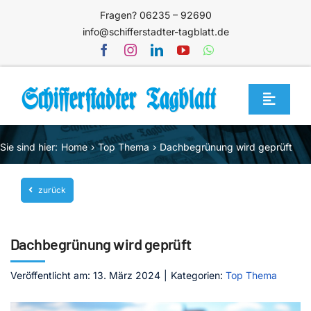
Zum
Fragen? 06235 – 92690
Inhalt
info@schifferstadter-tagblatt.de
springen
Toggle
Navigat
Home
Sie sind hier:
Home
Top Thema
Dachbegrünung wird geprüft
Themen
zurück
Blog
Unternehmen
Dachbegrünung wird geprüft
Service
Veröffentlicht am: 13. März 2024
|
Kategorien:
Top Thema
Mediathek
Jetzt abonnieren