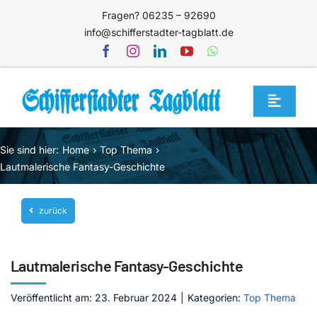
Zum
Fragen? 06235 – 92690
Inhalt
info@schifferstadter-tagblatt.de
springen
Toggle
Navigat
Home
Sie sind hier:
Home
Top Thema
Themen
Lautmalerische Fantasy-Geschichte
Blog
zurück
Unternehmen
Service
Lautmalerische Fantasy-Geschichte
Mediathek
Veröffentlicht am: 23. Februar 2024
|
Kategorien:
Top Thema
Jetzt abonnieren