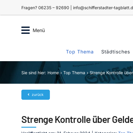
Zum
Fragen? 06235 – 92690 | info@schifferstadter-tagblatt.
Inhalt
springen
Menü
Top Thema
Städtisches
Sie sind hier:
Home
Top Thema
Strenge Kontrolle über
zurück
Strenge Kontrolle über Geld