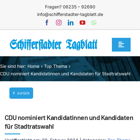
Zum
Fragen? 06235 – 92690
Inhalt
info@schifferstadter-tagblatt.de
springen
Toggle
Navigat
Home
Sie sind hier:
Home
Top Thema
Themen
CDU nominiert Kandidatinnen und Kandidaten für Stadtratswahl
Blog
zurück
Unternehmen
Service
CDU nominiert Kandidatinnen und Kandidaten
Mediathek
für Stadtratswahl
Jetzt abonnieren