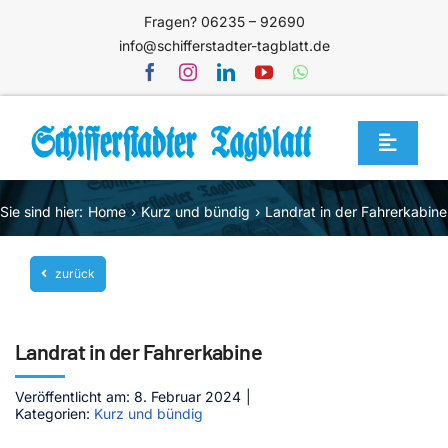
Zum
Fragen? 06235 – 92690
Inhalt
info@schifferstadter-tagblatt.de
springen
Toggle
Navigat
Home
Sie sind hier:
Home
Kurz und bündig
Landrat in der Fahrerkabine
Themen
zurück
Blog
Unternehmen
Landrat in der Fahrerkabine
Service
Veröffentlicht am: 8. Februar 2024
|
Mediathek
Kategorien:
Kurz und bündig
Jetzt abonnieren