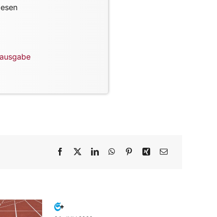
lesen
lausgabe