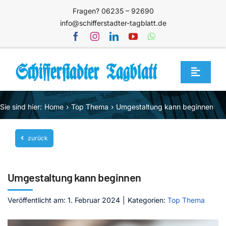
Zum
Fragen? 06235 – 92690
Inhalt
info@schifferstadter-tagblatt.de
springen
Toggle
Navigat
Home
Sie sind hier:
Home
Top Thema
Umgestaltung kann beginnen
Themen
zurück
Blog
Unternehmen
Umgestaltung kann beginnen
Service
Veröffentlicht am: 1. Februar 2024
|
Kategorien:
Top Thema
Mediathek
Jetzt abonnieren