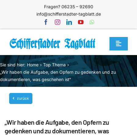
Zum
Fragen? 06235 – 92690
Inhalt
info@schifferstadter-tagblatt.de
springen
Toggle
Navigat
Home
Sie sind hier:
Home
Top Thema
Themen
„Wir haben die Aufgabe, den Opfern zu gedenken und zu
dokumentieren, was geschehen ist“
Blog
Unternehmen
zurück
Service
„Wir haben die Aufgabe, den Opfern zu
Mediathek
gedenken und zu dokumentieren, was
Jetzt abonnieren