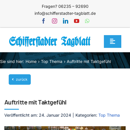
Zum
Fragen? 06235 – 92690
Inhalt
info@schifferstadter-tagblatt.de
springen
Toggle
Navigat
Home
Sie sind hier:
Home
Top Thema
Auftritte mit Taktgefühl
Themen
zurück
Blog
Unternehmen
Auftritte mit Taktgefühl
Service
Veröffentlicht am: 24. Januar 2024
|
Kategorien:
Top Thema
Mediathek
Jetzt abonnieren