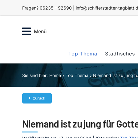
Zum
Fragen? 06235 – 92690 | info@schifferstadter-tagblatt.
Inhalt
springen
Menü
Top Thema
Städtisches
Sie sind hier:
Home
Top Thema
Niemand ist zu jung f
zurück
Niemand ist zu jung für Got