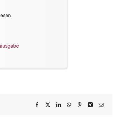
lesen
lausgabe