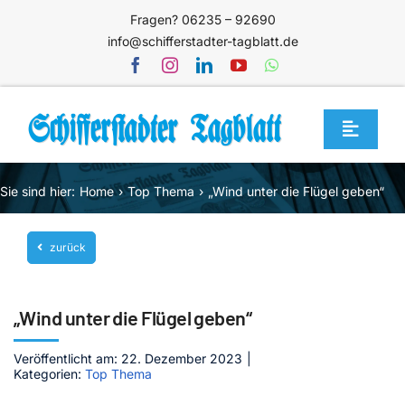
Zum
Fragen? 06235 – 92690
Inhalt
info@schifferstadter-tagblatt.de
springen
Toggle
Navigat
Home
Sie sind hier:
Home
Top Thema
„Wind unter die Flügel geben“
Themen
zurück
Blog
Unternehmen
„Wind unter die Flügel geben“
Service
Veröffentlicht am: 22. Dezember 2023
|
Mediathek
Kategorien:
Top Thema
Jetzt abonnieren