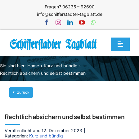
Zum
Fragen? 06235 – 92690
Inhalt
info@schifferstadter-tagblatt.de
springen
Toggle
Navigat
Home
Sie sind hier:
Home
Kurz und bündig
Themen
Rechtlich absichern und selbst bestimmen
Blog
zurück
Unternehmen
Service
Rechtlich absichern und selbst bestimmen
Mediathek
Veröffentlicht am: 12. Dezember 2023
|
Kategorien:
Kurz und bündig
Jetzt abonnieren