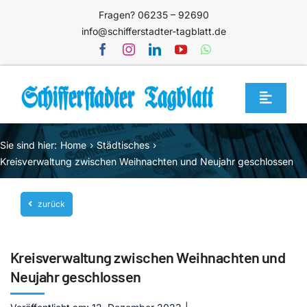
Zum
Fragen? 06235 – 92690
Inhalt
info@schifferstadter-tagblatt.de
springen
Toggle
Navigat
Home
Sie sind hier:
Home
Städtisches
Themen
Kreisverwaltung zwischen Weihnachten und Neujahr geschlossen
Blog
zurück
Unternehmen
Service
Kreisverwaltung zwischen Weihnachten und
Mediathek
Neujahr geschlossen
Jetzt abonnieren