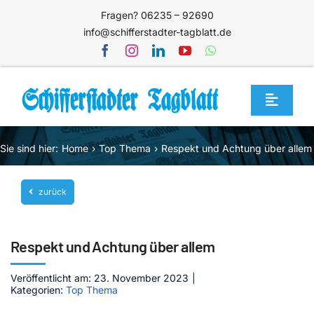
Zum
Fragen? 06235 – 92690
Inhalt
info@schifferstadter-tagblatt.de
springen
Toggle
Navigat
Home
Sie sind hier:
Home
Top Thema
Respekt und Achtung über allem
Themen
zurück
Blog
Unternehmen
Respekt und Achtung über allem
Service
Veröffentlicht am: 23. November 2023
|
Mediathek
Kategorien:
Top Thema
Jetzt abonnieren