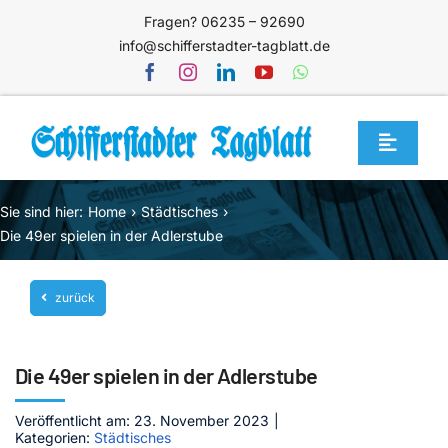
Zum
Fragen? 06235 – 92690
Inhalt
info@schifferstadter-tagblatt.de
springen
Toggle
Navigat
Home
Sie sind hier:
Home
Städtisches
Themen
Die 49er spielen in der Adlerstube
Blog
zurück
Unternehmen
Service
Die 49er spielen in der Adlerstube
Mediathek
Veröffentlicht am: 23. November 2023
|
Kategorien:
Städtisches
Jetzt abonnieren