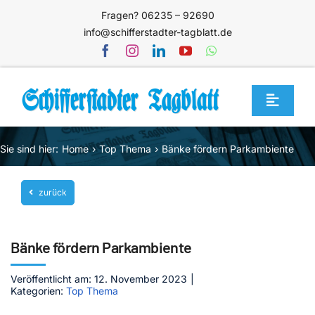
Zum
Fragen? 06235 – 92690
Inhalt
info@schifferstadter-tagblatt.de
springen
Toggle
Navigat
Home
Sie sind hier:
Home
Top Thema
Bänke fördern Parkambiente
Themen
zurück
Blog
Unternehmen
Bänke fördern Parkambiente
Service
Veröffentlicht am: 12. November 2023
|
Mediathek
Kategorien:
Top Thema
Jetzt abonnieren