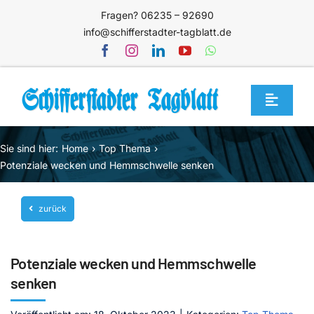
Zum
Fragen? 06235 – 92690
Inhalt
info@schifferstadter-tagblatt.de
springen
Toggle
Navigat
Home
Sie sind hier:
Home
Top Thema
Themen
Potenziale wecken und Hemmschwelle senken
Blog
zurück
Unternehmen
Service
Potenziale wecken und Hemmschwelle
Mediathek
senken
Jetzt abonnieren