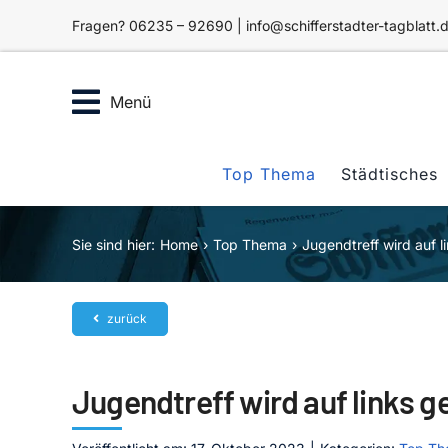
Zum
Fragen? 06235 – 92690 | info@schifferstadter-tagblatt.
Inhalt
springen
Menü
Top Thema
Städtisches
Sie sind hier:
Home
Top Thema
Jugendtreff wird auf l
zurück
Jugendtreff wird auf links g