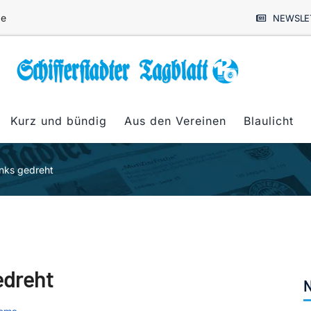
de
NEWSLE
Kurz und bündig
Aus den Vereinen
Blaulicht
inks gedreht
edreht
N