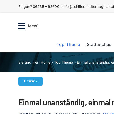
Zum
Fragen? 06235 – 92690 | info@schifferstadter-tagblatt.
Inhalt
springen
Menü
Top Thema
Städtisches
Sie sind hier:
Home
Top Thema
Einmal unanständig, e
zurück
Einmal unanständig, einmal