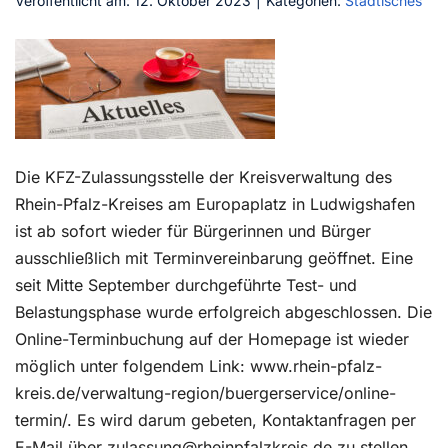
Veröffentlicht am: 12. Oktober 2023
|
Kategorien:
Städtisches
Kontakt
Die KFZ-Zulassungsstelle der Kreisverwaltung des
Rhein-Pfalz-Kreises am Europaplatz in Ludwigshafen
ist ab sofort wieder für Bürgerinnen und Bürger
ausschließlich mit Terminvereinbarung geöffnet. Eine
seit Mitte September durchgeführte Test- und
Belastungsphase wurde erfolgreich abgeschlossen. Die
Online-Terminbuchung auf der Homepage ist wieder
möglich unter folgendem Link: www.rhein-pfalz-
kreis.de/verwaltung-region/buergerservice/online-
termin/. Es wird darum gebeten, Kontaktanfragen per
E-Mail über zulassung@rheinpfalzkreis.de zu stellen.