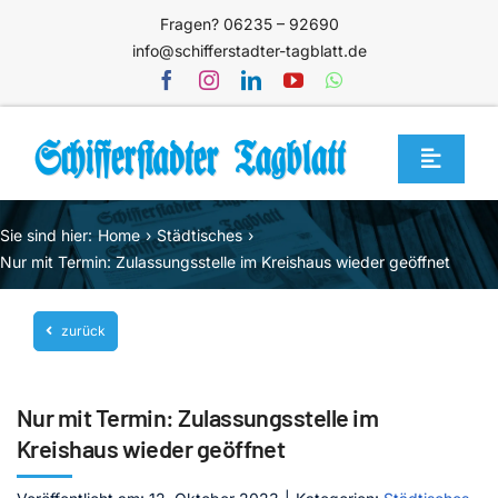
Zum
Fragen? 06235 – 92690
Inhalt
info@schifferstadter-tagblatt.de
springen
Toggle
Navigat
Home
Sie sind hier:
Home
Städtisches
Themen
Nur mit Termin: Zulassungsstelle im Kreishaus wieder geöffnet
Blog
zurück
Unternehmen
Service
Nur mit Termin: Zulassungsstelle im
Mediathek
Kreishaus wieder geöffnet
Jetzt abonnieren