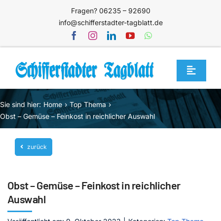
Zum
Fragen? 06235 – 92690
Inhalt
info@schifferstadter-tagblatt.de
springen
Toggle
Navigat
Home
Sie sind hier:
Home
Top Thema
Themen
Obst – Gemüse – Feinkost in reichlicher Auswahl
Blog
zurück
Unternehmen
Service
Obst – Gemüse – Feinkost in reichlicher
Mediathek
Auswahl
Jetzt abonnieren