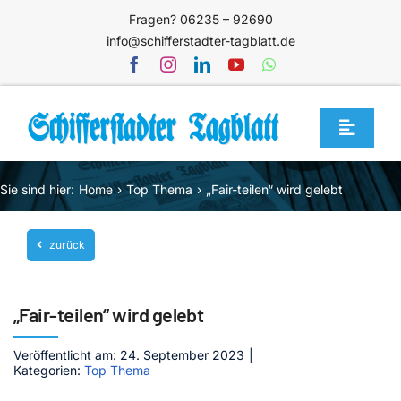
Zum
Fragen? 06235 – 92690
Inhalt
info@schifferstadter-tagblatt.de
springen
Toggle
Navigat
Home
Sie sind hier:
Home
Top Thema
„Fair-teilen“ wird gelebt
Themen
zurück
Blog
Unternehmen
„Fair-teilen“ wird gelebt
Service
Veröffentlicht am: 24. September 2023
|
Mediathek
Kategorien:
Top Thema
Jetzt abonnieren