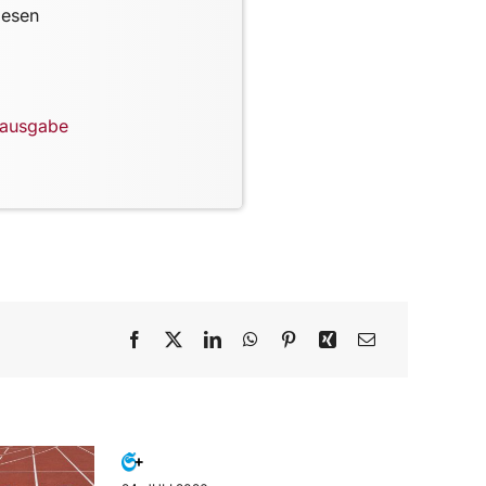
lesen
lausgabe