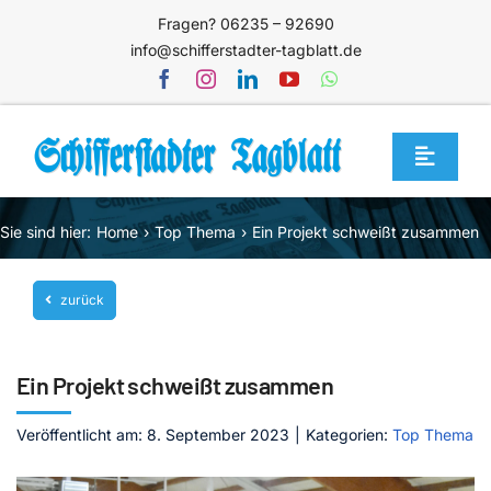
Zum
Fragen? 06235 – 92690
Inhalt
info@schifferstadter-tagblatt.de
springen
Toggle
Navigat
Home
Sie sind hier:
Home
Top Thema
Ein Projekt schweißt zusammen
Themen
zurück
Blog
Unternehmen
Ein Projekt schweißt zusammen
Service
Veröffentlicht am: 8. September 2023
|
Kategorien:
Top Thema
Mediathek
Jetzt abonnieren