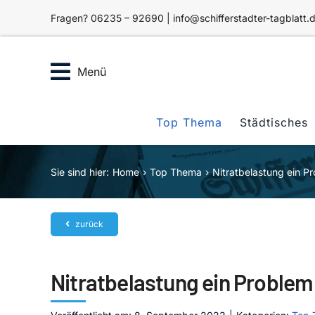
Zum
Fragen? 06235 – 92690 | info@schifferstadter-tagblatt.
Inhalt
springen
Menü
Top Thema
Städtisches
Sie sind hier:
Home
Top Thema
Nitratbelastung ein P
zurück
Nitratbelastung ein Problem