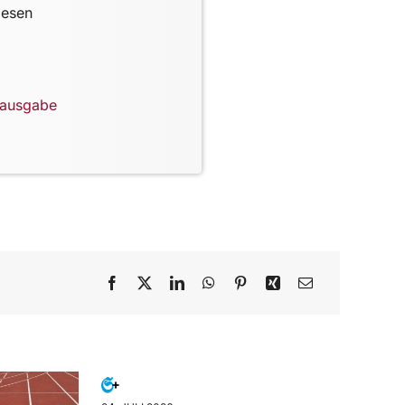
lesen
lausgabe