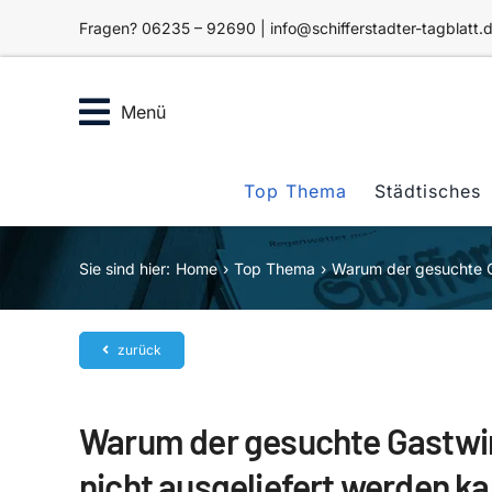
Zum
Fragen? 06235 – 92690 | info@schifferstadter-tagblatt.
Inhalt
springen
Menü
Top Thema
Städtisches
Sie sind hier:
Home
Top Thema
Warum der gesuchte G
zurück
Warum der gesuchte Gastwi
nicht ausgeliefert werden k