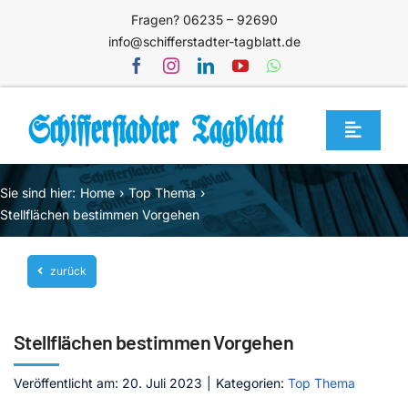
Zum
Fragen? 06235 – 92690
Inhalt
info@schifferstadter-tagblatt.de
springen
Toggle
Navigat
Home
Sie sind hier:
Home
Top Thema
Themen
Stellflächen bestimmen Vorgehen
Blog
zurück
Unternehmen
Service
Stellflächen bestimmen Vorgehen
Mediathek
Veröffentlicht am: 20. Juli 2023
|
Kategorien:
Top Thema
Jetzt abonnieren