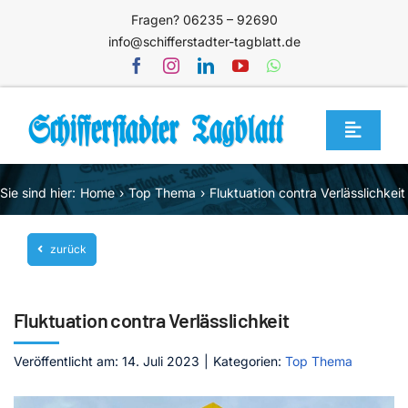
Zum
Fragen? 06235 – 92690
Inhalt
info@schifferstadter-tagblatt.de
springen
Toggle
Navigat
Home
Sie sind hier:
Home
Top Thema
Fluktuation contra Verlässlichkeit
Themen
zurück
Blog
Unternehmen
Fluktuation contra Verlässlichkeit
Service
Veröffentlicht am: 14. Juli 2023
|
Kategorien:
Top Thema
Mediathek
Jetzt abonnieren