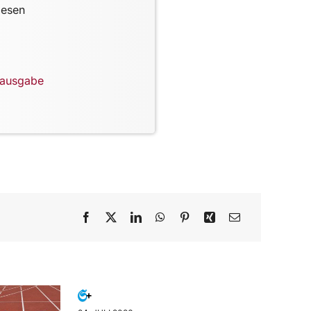
lesen
lausgabe