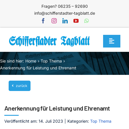
Zum
Fragen? 06235 – 92690
Inhalt
info@schifferstadter-tagblatt.de
springen
Toggle
Navigat
Home
Sie sind hier:
Home
Top Thema
Themen
Anerkennung für Leistung und Ehrenamt
Blog
zurück
Unternehmen
Service
Anerkennung für Leistung und Ehrenamt
Mediathek
Veröffentlicht am: 14. Juli 2023
|
Kategorien:
Top Thema
Jetzt abonnieren