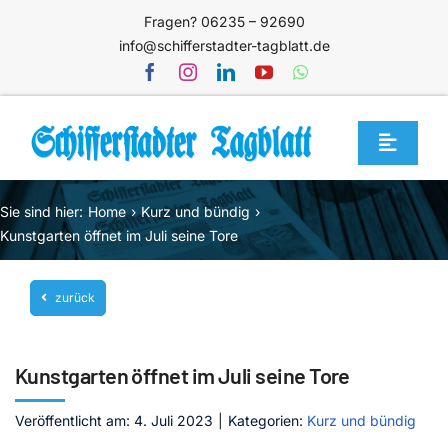
Zum
Fragen? 06235 – 92690
Inhalt
info@schifferstadter-tagblatt.de
springen
Toggle
Navigat
Home
Sie sind hier:
Home
Kurz und bündig
Themen
Kunstgarten öffnet im Juli seine Tore
Blog
zurück
Unternehmen
Service
Kunstgarten öffnet im Juli seine Tore
Mediathek
Veröffentlicht am: 4. Juli 2023
|
Kategorien:
Kurz und bündig
Jetzt abonnieren