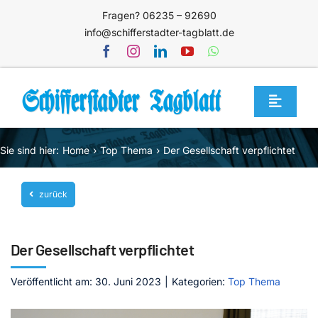
Zum
Fragen? 06235 – 92690
Inhalt
info@schifferstadter-tagblatt.de
springen
Toggle
Navigat
Home
Sie sind hier:
Home
Top Thema
Der Gesellschaft verpflichtet
Themen
zurück
Blog
Unternehmen
Der Gesellschaft verpflichtet
Service
Veröffentlicht am: 30. Juni 2023
|
Kategorien:
Top Thema
Mediathek
Jetzt abonnieren