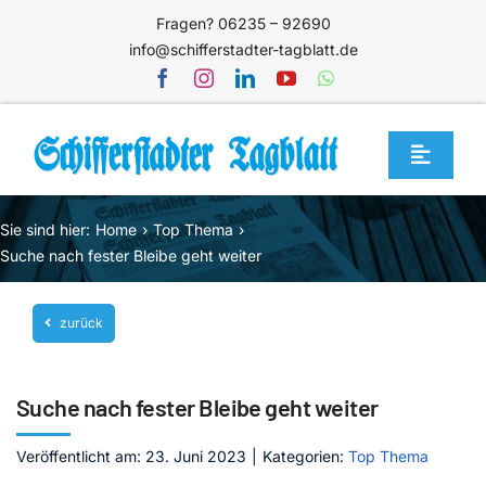
Zum
Fragen? 06235 – 92690
Inhalt
info@schifferstadter-tagblatt.de
springen
Toggle
Navigat
Home
Sie sind hier:
Home
Top Thema
Themen
Suche nach fester Bleibe geht weiter
Blog
zurück
Unternehmen
Service
Suche nach fester Bleibe geht weiter
Mediathek
Veröffentlicht am: 23. Juni 2023
|
Kategorien:
Top Thema
Jetzt abonnieren