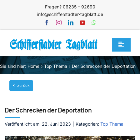
Zum
Fragen? 06235 – 92690
Inhalt
info@schifferstadter-tagblatt.de
springen
Toggle
Navigat
Home
Sie sind hier:
Home
Top Thema
Der Schrecken der Deportation
Themen
zurück
Blog
Unternehmen
Der Schrecken der Deportation
Service
Veröffentlicht am: 22. Juni 2023
|
Kategorien:
Top Thema
Mediathek
Jetzt abonnieren