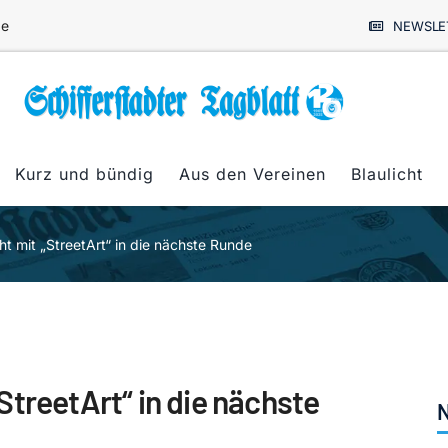
de
NEWSLE
Kurz und bündig
Aus den Vereinen
Blaulicht
 mit „StreetArt“ in die nächste Runde
treetArt“ in die nächste
N