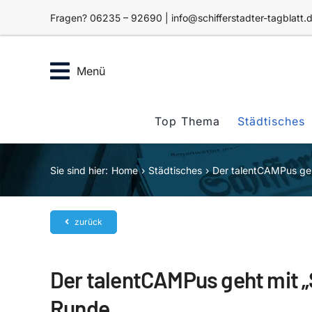
Zum
Fragen? 06235 – 92690 | info@schifferstadter-tagblatt.
Inhalt
springen
Menü
Top Thema
Städtisches
Sie sind hier:
Home
Städtisches
Der talentCAMPus geht
zurück
Der talentCAMPus geht mit „S
Runde