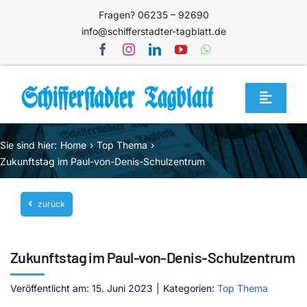
Zum
Fragen? 06235 – 92690
Inhalt
info@schifferstadter-tagblatt.de
springen
Toggle
Navigat
Home
Sie sind hier:
Home
Top Thema
Themen
Zukunftstag im Paul-von-Denis-Schulzentrum
Blog
zurück
Unternehmen
Service
Zukunftstag im Paul-von-Denis-Schulzentrum
Mediathek
Veröffentlicht am: 15. Juni 2023
|
Kategorien:
Top Thema
Jetzt abonnieren