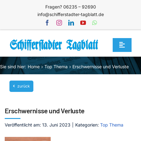
Zum
Fragen? 06235 – 92690
Inhalt
info@schifferstadter-tagblatt.de
springen
Toggle
Navigat
Home
Sie sind hier:
Home
Top Thema
Erschwernisse und Verluste
Themen
zurück
Blog
Unternehmen
Erschwernisse und Verluste
Service
Veröffentlicht am: 13. Juni 2023
|
Kategorien:
Top Thema
Mediathek
Jetzt abonnieren