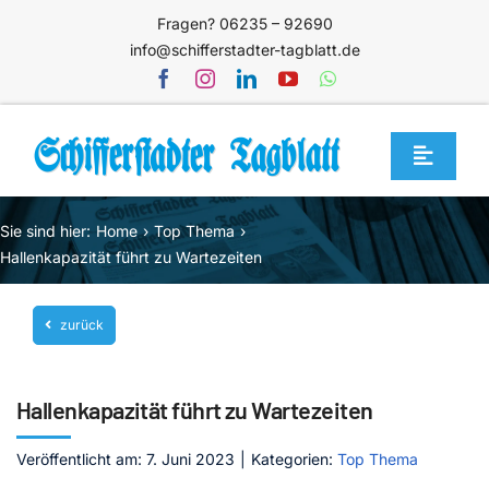
Zum
Fragen? 06235 – 92690
Inhalt
info@schifferstadter-tagblatt.de
springen
Toggle
Navigat
Home
Sie sind hier:
Home
Top Thema
Themen
Hallenkapazität führt zu Wartezeiten
Blog
zurück
Unternehmen
Service
Hallenkapazität führt zu Wartezeiten
Mediathek
Veröffentlicht am: 7. Juni 2023
|
Kategorien:
Top Thema
Jetzt abonnieren