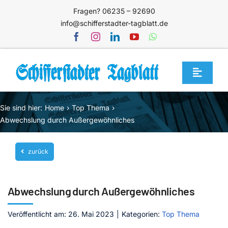
Zum
Fragen? 06235 – 92690
Inhalt
info@schifferstadter-tagblatt.de
springen
Toggle
Navigat
Home
Sie sind hier:
Home
Top Thema
Themen
Abwechslung durch Außergewöhnliches
Blog
zurück
Unternehmen
Service
Abwechslung durch Außergewöhnliches
Mediathek
Veröffentlicht am: 26. Mai 2023
|
Kategorien:
Top Thema
Jetzt abonnieren