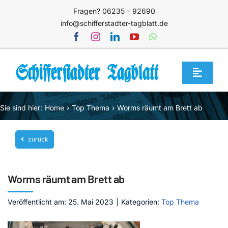
Zum
Fragen? 06235 – 92690
Inhalt
info@schifferstadter-tagblatt.de
springen
Toggle
Navigat
Home
Sie sind hier:
Home
Top Thema
Worms räumt am Brett ab
Themen
zurück
Blog
Unternehmen
Worms räumt am Brett ab
Service
Veröffentlicht am: 25. Mai 2023
|
Kategorien:
Top Thema
Mediathek
Jetzt abonnieren